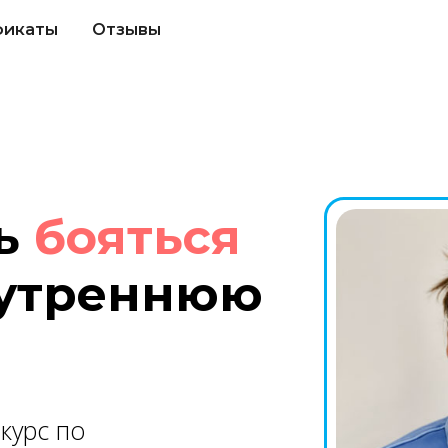
фикаты
Отзывы
ть
бояться
нутреннюю
курс по