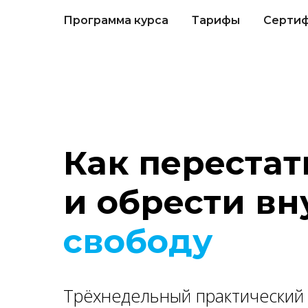
Программа курса
Тарифы
Серти
Как переста
и обрести в
свободу
Трёхнедельный практический 