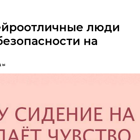
ейроотличные люди
безопасности на
ды