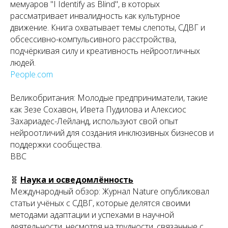
мемуаров "I Identify as Blind", в которых
рассматривает инвалидность как культурное
движение. Книга охватывает темы слепоты, СДВГ и
обсессивно-компульсивного расстройства,
подчёркивая силу и креативность нейроотличных
людей.
People.com
Великобритания:
Молодые предприниматели, такие
как Зезе Сохавон, Ивета Пудилова и Алексиос
Захариадес-Лейланд, используют свой опыт
нейроотличий для создания инклюзивных бизнесов и
поддержки сообщества.
BBC
🧬
Наука и осведомлённость
Международный обзор:
Журнал Nature опубликовал
статьи учёных с СДВГ, которые делятся своими
методами адаптации и успехами в научной
деятельности, несмотря на трудности, связанные с