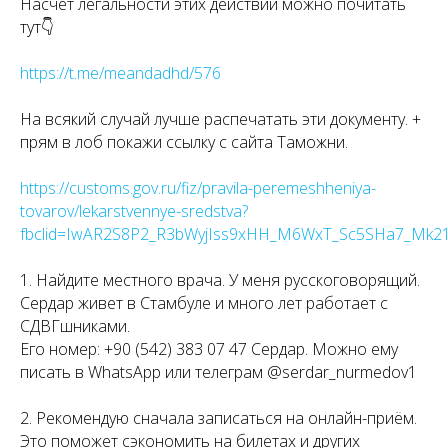
Насчёт легальности этих действий можно почитать
тут👇
https://t.me/meandadhd/576
На всякий случай лучше распечатать эти документу. +
прям в лоб покажи ссылку с сайта Таможни.
https://customs.gov.ru/fiz/pravila-peremeshheniya-
tovarov/lekarstvennye-sredstva?
fbclid=IwAR2S8P2_R3bWyjIss9xHH_M6WxT_Sc5SHa7_Mk
1. Найдите местного врача. У меня русскоговорящий.
Сердар живет в Стамбуле и много лет работает с
СДВГшниками.
Его номер: +90 (542) 383 07 47 Сердар. Можно ему
писать в WhatsApp или телеграм @serdar_nurmedov1
2. Рекомендую сначала записаться на онлайн-приём.
Это поможет сэкономить на билетах и других