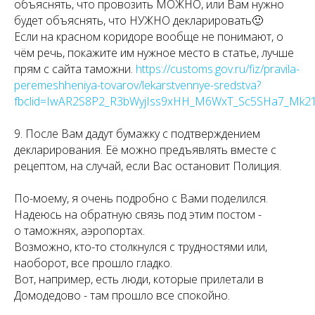
объяснять, что провозить МОЖНО, или Вам нужно
будет объяснять, что НУЖНО декларировать🙂
Если на красном коридоре вообще не понимают, о
чём речь, покажите им нужное место в статье, лучше
прям с сайта таможни.
https://customs.gov.ru/fiz/pravila-
peremeshheniya-tovarov/lekarstvennye-sredstva?
fbclid=IwAR2S8P2_R3bWyjIss9xHH_M6WxT_Sc5SHa7_Mk
9. После Вам дадут бумажку с подтверждением
декларирования. Её можно предъявлять вместе с
рецептом, на случай, если Вас остановит Полиция.
По-моему, я очень подробно с Вами поделился.
Надеюсь на обратную связь под этим постом -
о таможнях, аэропортах.
Возможно, кто-то столкнулся с трудностями или,
наоборот, все прошло гладко.
Вот, например, есть люди, которые прилетали в
Домодедово - там прошло все спокойно.