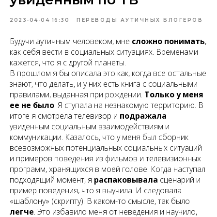
2023-04-04 16:30
ПЕРЕВОДЫ АУТИЧНЫХ БЛОГЕРОВ
Будучи аутичным человеком, мне
сложно понимать
,
как себя вести в социальных ситуациях
. Временами
кажется, что
я с другой планеты
.
В прошлом я бы описала это как,
когда все остальные
знают, что делать, и у них есть книга с социальными
правилами, выданная при рождении
.
Только у меня
ее не было
. Я ступала на незнакомую территорию. В
итоге я смотрела телевизор и
подражала
увиденным социальным взаимодействиям и
коммуникации. Казалось, что у меня был
сборник
всевозможных потенциальных социальных ситуаций
и примеров поведения
из фильмов и телевизионных
программ, хранящихся в моей голове. Когда наступал
подходящий момент, я
распаковывала
сценарий и
пример поведения, что я выучила. И следовала
«
шаблону
» (скрипту). В каком-то смысле, так было
легче
. Это избавило меня от неведения и научило,