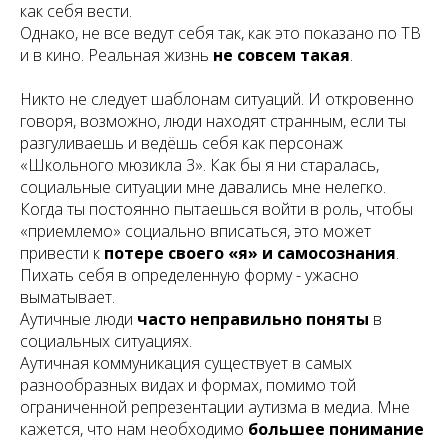
как себя вести.
Однако,
не все ведут себя так, как это показано по ТВ
и в кино
. Реальная жизнь
не совсем такая
.
Никто не следует шаблонам ситуаций. И откровенно
говоря, возможно, люди находят странным, если ты
разгуливаешь и ведёшь себя как персонаж
«Школьного мюзикла 3». Как бы я
ни старалась
,
социальные ситуации мне давались мне нелегко.
Когда ты постоянно пытаешься войти в роль, чтобы
«приемлемо» социально вписаться, это может
привести к
потере своего «я» и самосознания
.
Пихать себя в определенную форму -
ужасно
выматывает
.
Аутичные люди
часто неправильно поняты
в
социальных ситуациях.
Аутичная
коммуникация существует в самых
разнообразных видах и формах
, помимо той
ограниченной репрезентации аутизма в медиа. Мне
кажется, что нам необходимо
большее понимание