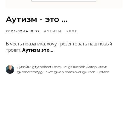
Аутизм - это ...
2023-02-14 10:32
АУТИЗМ
БЛОГ
В честь праздника, хочу презентовать наш новый
проект.
Аутизм это…
Дизайн: @tytobitaet Графика: @Silkchhh Автор идеи:
@imnotcrazyyy Текст: @kapibaraslover @GreenLupMoo