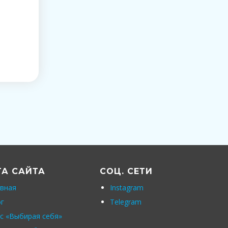
ТА САЙТА
СОЦ. СЕТИ
вная
Instagram
г
Telegram
с «Выбирая себя»