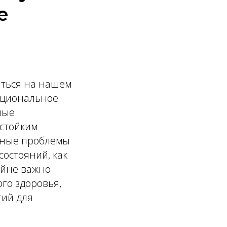
е
аться на нашем
оциональное
ные
 стойким
льные проблемы
состояний, как
айне важно
го здоровья,
гий для