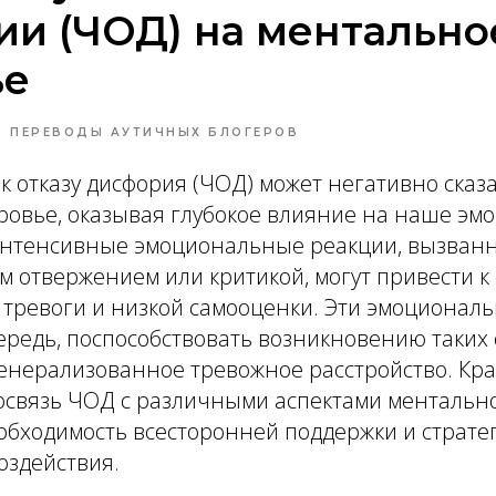
и (ЧОД) на ментально
ье
ПЕРЕВОДЫ АУТИЧНЫХ БЛОГЕРОВ
к отказу дисфория (ЧОД) может негативно сказ
ровье, оказывая глубокое влияние на наше эм
Интенсивные эмоциональные реакции, вызван
 отвержением или критикой, могут привести к
, тревоги и низкой самооценки. Эти эмоциона
чередь, поспособствовать возникновению таких 
генерализованное тревожное расстройство. Кр
освязь ЧОД с различными аспектами ментально
обходимость всесторонней поддержки и страте
оздействия.