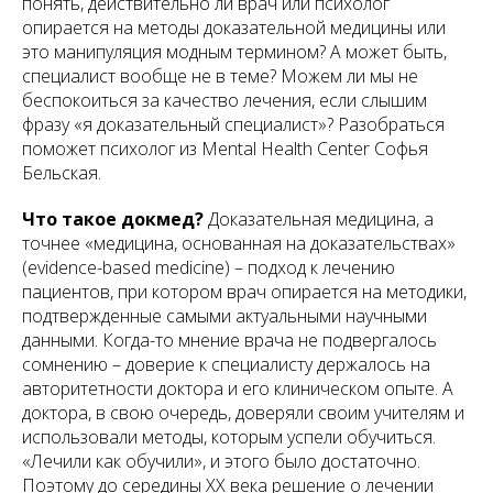
понять, действительно ли врач или психолог
опирается на методы доказательной медицины или
это манипуляция модным термином? А может быть,
специалист вообще не в теме? Можем ли мы не
беспокоиться за качество лечения, если слышим
фразу «я доказательный специалист»? Разобраться
поможет психолог из Mental Health Center Софья
Бельская.
Что такое докмед?
Доказательная медицина, а
точнее «медицина, основанная на доказательствах»
(evidence-based medicine) – подход к лечению
пациентов, при котором врач опирается на методики,
подтвержденные самыми актуальными научными
данными. Когда-то мнение врача не подвергалось
сомнению – доверие к специалисту держалось на
авторитетности доктора и его клиническом опыте. А
доктора, в свою очередь, доверяли своим учителям и
использовали методы, которым успели обучиться.
«Лечили как обучили», и этого было достаточно.
Поэтому до середины ХХ века решение о лечении