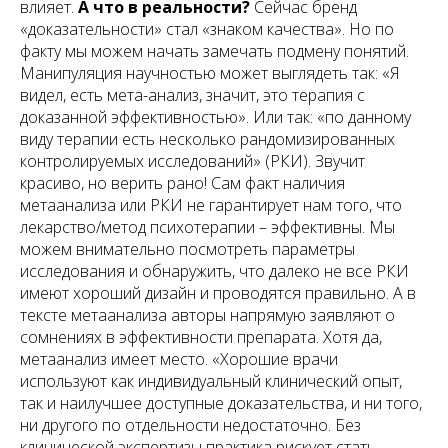
влияет.
А что в реальности?
Сейчас бренд
«доказательности» стал «знаком качества». Но по
факту мы можем начать замечать подмену понятий.
Манипуляция научностью может выглядеть так: «Я
видел, есть мета-анализ, значит, это терапия с
доказанной эффективностью». Или так: «по данному
виду терапии есть несколько рандомизированных
контролируемых исследований» (РКИ). Звучит
красиво, но верить рано! Сам факт наличия
метаанализа или РКИ не гарантирует нам того, что
лекарство/метод психотерапии – эффективны. Мы
можем внимательно посмотреть параметры
исследования и обнаружить, что далеко не все РКИ
имеют хороший дизайн и проводятся правильно. А в
тексте метаанализа авторы напрямую заявляют о
сомнениях в эффективности препарата. Хотя да,
метаанализ имеет место. «Хорошие врачи
используют как индивидуальный клинический опыт,
так и наилучшее доступные доказательства, и ни того,
ни другого по отдельности недостаточно. Без
клинической экспертизы практика рискует стать