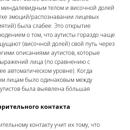
у миндалевидным телом и височной долей
отке эмоций/распознавании лицевых
ятий) была слабее. Это открытие
юдением о том, что аутисты гораздо чаще
щущают (височной долей) свой путь через
ногими описаниями аутистов, которые
выражений лица (по сравнению с
е автоматическом уровне). Когда
м лицам было одинаковым между
 аутистов была выявлена бóльшая
зрительного контакта
ельному контакту учит их тому, что